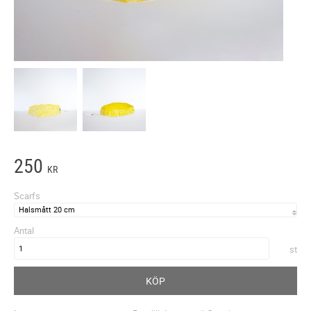
250
KR
Scarfs
Antal
st
KÖP