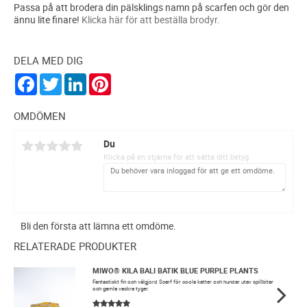
Passa på att brodera din pälsklings namn på scarfen och gör den
ännu lite finare!
Klicka här för att beställa brodyr.
DELA MED DIG
F
T
L
P
a
w
i
i
c
i
n
n
e
t
k
t
OMDÖMEN
b
t
e
e
o
e
d
r
Du
o
r
I
e
k
n
s
Klicka på en stjärna för att sätta ditt betyg
t
Bli den första att lämna ett omdöme.
RELATERADE PRODUKTER
MIWO® KILA BALI BATIK BLUE PURPLE PLANTS
Fantastiskt fin och välgjord Scarf för coola katter och hundar utav spillbitar
och gamla vackra tyger.