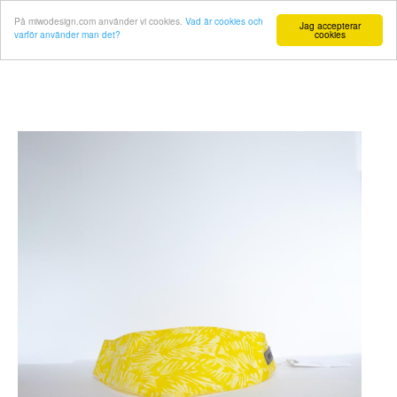
På miwodesign.com använder vi cookies.
Vad är cookies och
Jag accepterar
varför använder man det?
cookies