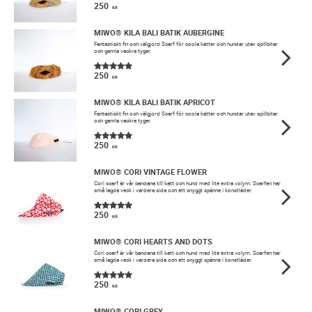
250
KR
MIWO® KILA BALI BATIK AUBERGINE
Fantastiskt fin och välgjord Scarf för coola katter och hundar utav spillbitar
och gamla vackra tyger.
250
KR
MIWO® KILA BALI BATIK APRICOT
Fantastiskt fin och välgjord Scarf för coola katter och hundar utav spillbitar
och gamla vackra tyger.
250
KR
MIWO® CORI VINTAGE FLOWER
​Cori scarf är vår bandana till katt och hund med lite extra volym. Scarfen har
små lagda veck i vardera sida och ett snyggt spänne i konstläder.
250
KR
MIWO® CORI HEARTS AND DOTS
​Cori scarf är vår bandana till katt och hund med lite extra volym. Scarfen har
små lagda veck i vardera sida och ett snyggt spänne i konstläder.
250
KR
MIWO® CORI GREY