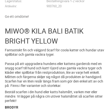
Lagerstatus
Beställningsvara 1-2 veckor
Artikelnr
900760_20
Ge ett omdöme!
MIWO® KILA BALI BATIK
BRIGHT YELLOW
Fantastiskt fin och välgjord Scarf för coola katter och hundar utav
spillbitar och gamla vackra tyger.
Passa på att uppgradera hundens eller kattens garderob med en
snygg scarf till hund och katt! Gjord utav gamla vackra tyger och
kläder eller spillbitar från restproduktion, lite av varje helt enkelt.
Måtten och färgerna skiljer sig något då produkten är handgjord.
Scarfen har en liten resår längs fram som gör den enkel att av och
på. Finns i fler varianter och storlekar.
Beställ scarfen i din hund eller katts halsmått, varken mer eller
mindre. Vi lägger på några cm utöver halsmåttet så scarfen sitter
perfekt!
BRODYR