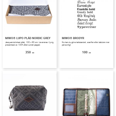
MIWO® LUPO PLÄD NORDIC GREY
MIWO® BRODYR
​Jacquardstickad​ pläd. 100 x 85 cm. Levereras i lyxig
Nu kan du göra halsbandet, scarfen eller bädden mer
presentask av 100% återvunnet papper.
personlig!
350
100
KR
KR