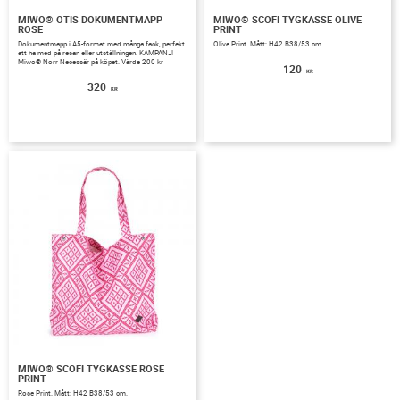
MIWO® OTIS DOKUMENTMAPP
MIWO® SCOFI TYGKASSE OLIVE
ROSE
PRINT
Dokumentmapp i A5-format med många fack, perfekt
Olive Print. Mått: H42 B38/53 cm.
att ha med på resan eller utställningen. KAMPANJ!
Miwo® Norr Necessär på köpet. Värde 200 kr
120
KR
320
KR
MIWO® SCOFI TYGKASSE ROSE
PRINT
Rose Print. Mått: H42 B38/53 cm.