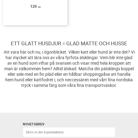
120
KR
ETT GLATT HUSDJUR = GLAD MATTE OCH HUSSE
Att vara här och nu, i ögonblicket. Vilken katt eller hund är inte det? Vi
har mycket att lära oss av våra fyrfota älsklingar. Vem blir inte glad
av en hund som viftar på svansen och visar med hela kroppen att
man är välkommen hem? Alltid älskad. Matcha din pälsklings koppel
eller sele med en fin pläd eller en hållbar shoppingpåse att handla
hem hund eller kattfodret i, och neccessären med vårt fina nordiska
tryck i samma färg som våra fina transportväskor.
NYHETSBREV