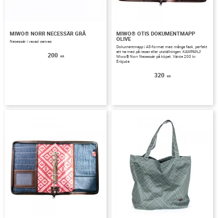
MIWO® NORR NECESSÄR GRÅ
MIWO® OTIS DOKUMENTMAPP
OLIVE
Necessär i vaxad canvas
Dokumentmapp i A5-format med många fack, perfekt
att ha med på resan eller utställningen. KAMPANJ!
200
Miwo® Norr Necessär på köpet. Värde 200 kr.
KR
Erbjuda
320
KR