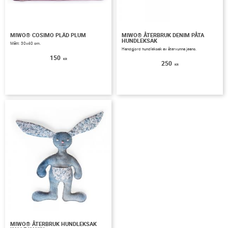
MIWO® COSIMO PLÄD PLUM
MIWO® ÅTERBRUK DENIM PÅTA
HUNDLEKSAK
Mått: 30x40 cm.
Handgjord hundleksak av återvunna jeans.
150
KR
250
KR
MIWO® ÅTERBRUK HUNDLEKSAK