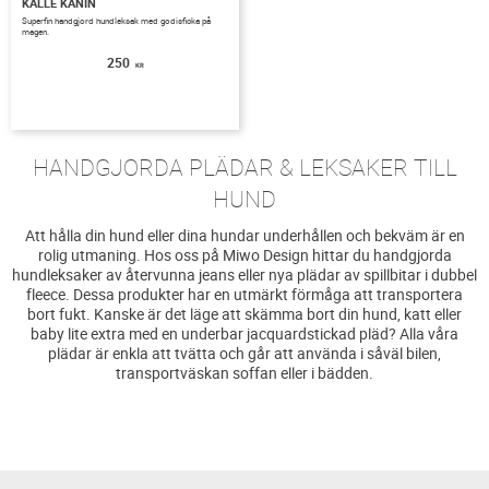
KALLE KANIN
Superfin handgjord hundleksak med godisficka på
magen.
250
KR
HANDGJORDA PLÄDAR & LEKSAKER TILL
HUND
Att hålla din hund eller dina hundar underhållen och bekväm är en
rolig utmaning. Hos oss på Miwo Design hittar du handgjorda
hundleksaker av återvunna jeans eller nya plädar av spillbitar i dubbel
fleece. Dessa produkter har en utmärkt förmåga att transportera
bort fukt. Kanske är det läge att skämma bort din hund, katt eller
baby lite extra med en underbar jacquardstickad pläd? Alla våra
plädar är enkla att tvätta och går att använda i såväl bilen,
transportväskan soffan eller i bädden.