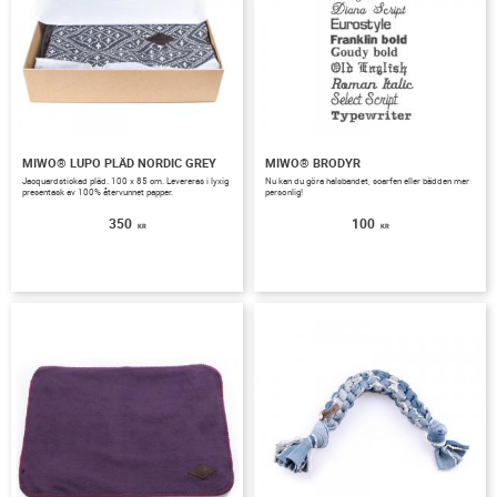
MIWO® LUPO PLÄD NORDIC GREY
MIWO® BRODYR
​Jacquardstickad​ pläd. 100 x 85 cm. Levereras i lyxig
Nu kan du göra halsbandet, scarfen eller bädden mer
presentask av 100% återvunnet papper.
personlig!
350
100
KR
KR