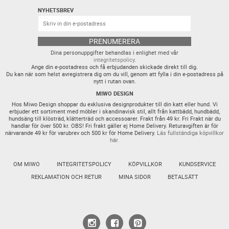
NYHETSBREV
PRENUMERERA
Dina personuppgifter behandlas i enlighet med vår
integritetspolicy
.
Ange din e-postadress och få erbjudanden skickade direkt till dig.
Du kan när som helst avregistrera dig om du vill, genom att fylla i din e-postadress på
nytt i rutan ovan.
MIWO DESIGN
Hos Miwo Design shoppar du exklusiva designprodukter till din katt eller hund. Vi
erbjuder ett sortiment med möbler i skandinavisk stil, allt från kattbädd, hundbädd,
hundsäng till klösträd, klätterträd och accessoarer. Frakt från 49 kr. Fri Frakt när du
handlar för över 500 kr. OBS! Fri frakt gäller ej Home Delivery. Returavgiften är för
närvarande 49 kr för varubrev och 500 kr för Home Delivery.
Läs fullständiga köpvillkor
här.
OM MIWO
INTEGRITETSPOLICY
KÖPVILLKOR
KUNDSERVICE
REKLAMATION OCH RETUR
MINA SIDOR
BETALSÄTT