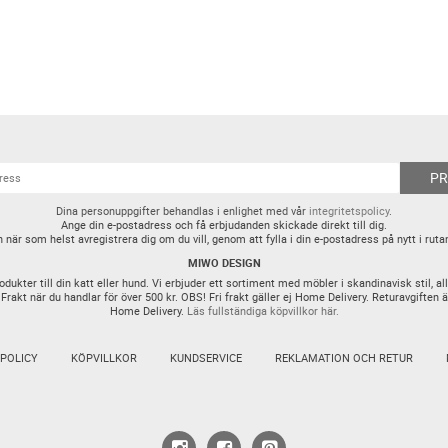
P
Dina personuppgifter behandlas i enlighet med vår
integritetspolicy
.
Ange din e-postadress och få erbjudanden skickade direkt till dig.
 när som helst avregistrera dig om du vill, genom att fylla i din e-postadress på nytt i ruta
MIWO DESIGN
ter till din katt eller hund. Vi erbjuder ett sortiment med möbler i skandinavisk stil, all
 Frakt när du handlar för över 500 kr. OBS! Fri frakt gäller ej Home Delivery. Returavgiften 
Home Delivery.
Läs fullständiga köpvillkor här.
SPOLICY
KÖPVILLKOR
KUNDSERVICE
REKLAMATION OCH RETUR