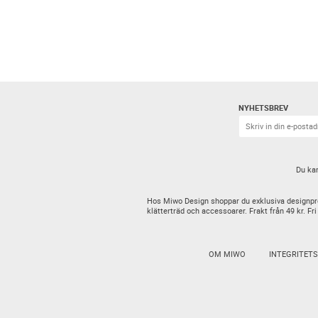
NYHETSBREV
Du kan
Hos Miwo Design shoppar du exklusiva designproduk
klätterträd och accessoarer. Frakt från 49 kr. Fri
OM MIWO
INTEGRITET