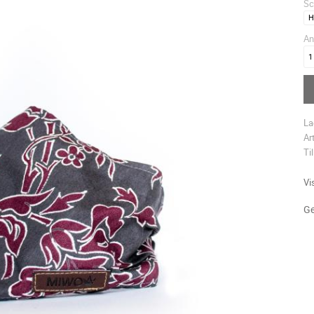
Sc
An
La
Ar
Ti
Vi
Ge