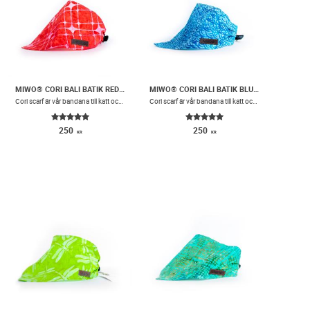
MIWO® CORI BALI BATIK RED FLAMINGO
MIWO® CORI BALI BATIK BLUE WAVES
​Cori scarf är vår bandana till katt och hund med lite extra volym. Scarfen har små lagda veck i vardera sida och ett snyggt spänne i konstläder.
​Cori scarf är vår bandana till katt och hund med lite extra volym. Scarfen har små lagda veck i vardera sida och ett snyggt spänne i konstläder.
250
250
KR
KR