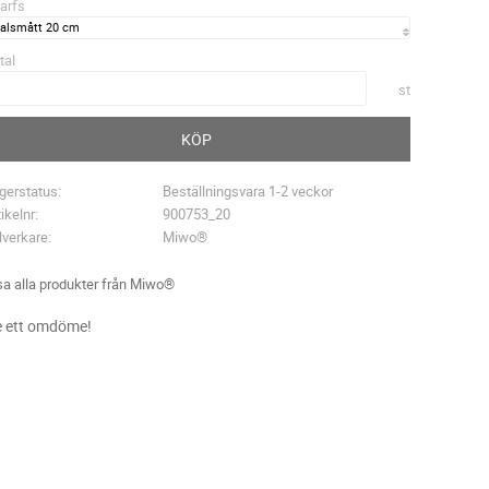
arfs
tal
st
KÖP
gerstatus
Beställningsvara 1-2 veckor
tikelnr
900753_20
llverkare
Miwo®
sa alla produkter från Miwo®
 ett omdöme!