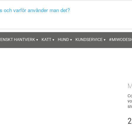
s och varför använder man det?
VENSKT HANTVERK
KATT
HUND
KUNDSERVICE
#MIWODES
M
​C
vo
sn
2