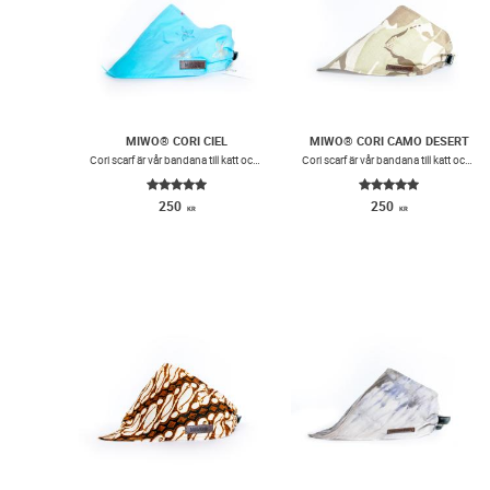
MIWO® CORI CIEL
MIWO® CORI CAMO DESERT
​Cori scarf är vår bandana till katt och hund med lite extra volym. Scarfen har små lagda veck i vardera sida och ett snyggt spänne i konstläder.
​Cori scarf är vår bandana till katt och hund med lite extra volym. Scarfen har små lagda veck i vardera sida och ett snyggt spänne i konstläder.
250
250
KR
KR