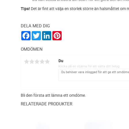
Tips!
Det är fint att välja en storlek större än halsmåttet om 
DELA MED DIG
F
T
L
P
a
w
i
i
c
i
n
n
e
t
k
t
OMDÖMEN
b
t
e
e
o
e
d
r
Du
o
r
I
e
k
n
s
Klicka på en stjärna för att sätta ditt betyg
t
Bli den första att lämna ett omdöme.
RELATERADE PRODUKTER