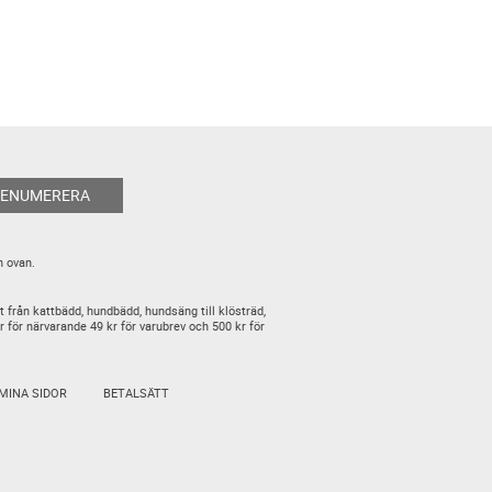
RENUMERERA
n ovan.
t från kattbädd, hundbädd, hundsäng till klösträd,
är för närvarande 49 kr för varubrev och 500 kr för
MINA SIDOR
BETALSÄTT