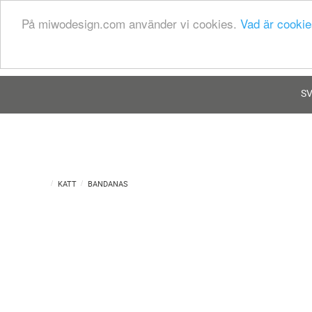
På miwodesign.com använder vi cookies.
Vad är cookie
person
MINA SIDOR
S
KATT
BANDANAS