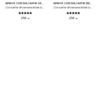
MIWO® CORI BALI BATIK GREEN DRAGONFLY
MIWO® CORI BALI BATIK EMERALD GREEN
​Cori scarf är vår bandana till katt och hund med lite extra volym. Scarfen har små lagda veck i vardera sida och ett snyggt spänne i konstläder.
​Cori scarf är vår bandana till katt och hund med lite extra volym. Scarfen har små lagda veck i vardera sida och ett snyggt spänne i konstläder.
250
250
KR
KR