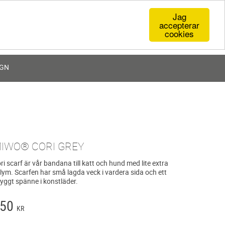
Jag
accepterar
cookies
0
KR
IGN
IWO® CORI GREY
ori scarf är vår bandana till katt och hund med lite extra
lym. Scarfen har små lagda veck i vardera sida och ett
yggt spänne i konstläder.
50
KR