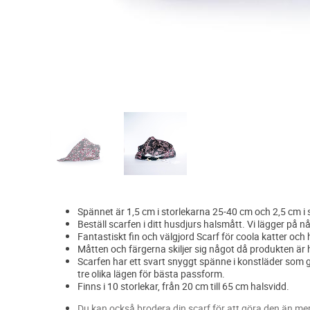
Spännet är 1,5 cm i storlekarna 25-40 cm och 2,5 cm i
Beställ scarfen i ditt husdjurs halsmått. Vi lägger på n
Fantastiskt fin och välgjord Scarf för coola katter och
Måtten och färgerna skiljer sig något då produkten är
Scarfen har ett svart snyggt spänne i konstläder som g
tre olika lägen för bästa passform.
Finns i 10 storlekar, från 20 cm till 65 cm halsvidd.
Du kan också brodera din scarf för att göra den än mer 