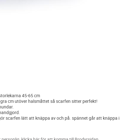
 storlekarna 45-65 cm
ågra cm utöver halsmåttet så scarfen sitter perfekt!
 hundar.
 handgjord.
ör scarfen lätt att knäppa av och på. spännet går att knäppa i
personlig, klicka här för att komma till Brodyrsidan.