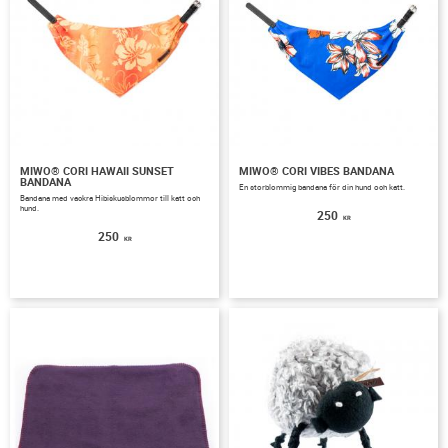
MIWO® CORI HAWAII SUNSET
MIWO® CORI VIBES BANDANA
BANDANA
En storblommig bandana för din hund och katt.
Bandana med vackra Hibiskusblommor till katt och
hund.
250
KR
250
KR