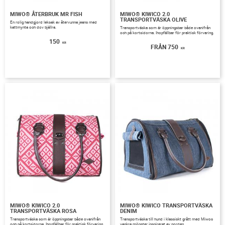
MIWO® ÅTERBRUK MR FISH
MIWO® KIWICO 2.0
TRANSPORTVÄSKA OLIVE
​En rolig handgjord leksak av återvunna jeans med
kattmynta och dov bjällra.
Transportväska som är öppningsbar både ovanifrån
och på kortsidorna. Ihopfällbar för praktisk förvaring.
150
KR
750
KR
MIWO® KIWICO 2.0
MIWO® KIWICO TRANSPORTVÄSKA
TRANSPORTVÄSKA ROSA
DENIM
Transportväska som är öppningsbar både ovanifrån
Transportväska till hund i klassiskt grått med Miwos
och på kortsidorna. Ihopfällbar för praktisk förvaring.
vackra mönster inspirerat av norden.