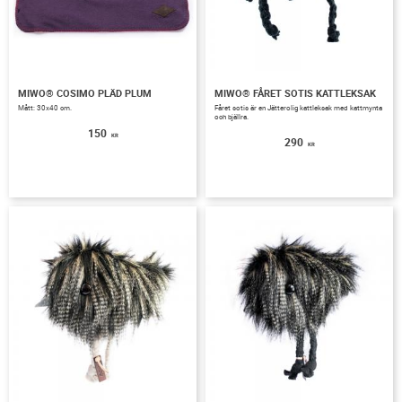
MIWO® COSIMO PLÄD PLUM
MIWO® FÅRET SOTIS KATTLEKSAK
Mått: 30x40 cm.
Fåret sotis är en Jätterolig kattleksak med kattmynta
och bjällra.
150
KR
290
KR