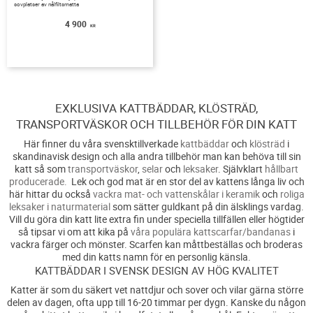
sovplatser av nålfiltsmatta
4 900
KR
EXKLUSIVA KATTBÄDDAR, KLÖSTRÄD,
TRANSPORTVÄSKOR OCH TILLBEHÖR FÖR DIN KATT
Här finner du våra svensktillverkade
kattbäddar
och
klösträd
i
skandinavisk design och alla andra tillbehör man kan behöva till sin
katt så som
transportväskor
,
selar
och
leksaker
. Självklart
hållbart
producerade.
Lek och god mat är en stor del av kattens långa liv och
här hittar du också
vackra mat- och vattenskålar i keramik
och
roliga
leksaker i naturmaterial
som sätter guldkant på din älsklings vardag.
Vill du göra din katt lite extra fin under speciella tillfällen eller högtider
så tipsar vi om att kika på
våra populära kattscarfar/bandanas
i
vackra färger och mönster. Scarfen kan måttbeställas och broderas
med din katts namn för en personlig känsla.
KATTBÄDDAR I SVENSK DESIGN AV HÖG KVALITET
Katter är som du säkert vet nattdjur och sover och vilar gärna större
delen av dagen, ofta upp till 16-20 timmar per dygn. Kanske du någon