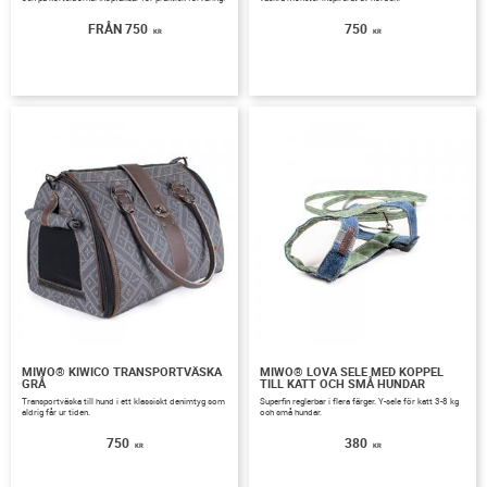
750
750
KR
KR
MIWO® KIWICO TRANSPORTVÄSKA
MIWO® LOVA SELE MED KOPPEL
GRÅ
TILL KATT OCH SMÅ HUNDAR
Transportväska till hund i ett klassiskt denimtyg som
Superfin reglerbar i flera färger. Y-sele för katt 3-8 kg
aldrig får ur tiden.
och små hundar.
750
380
KR
KR