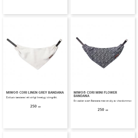
MIWO® CORI LINEN GREY BANDANA
MIWO® CORI MINI FLOWER
BANDANA
Exklusiv bandana i ett sirligt linnetyg i dimgrått.
En vacker svart Bandana med en sky av vita blommor.
250
KR
250
KR