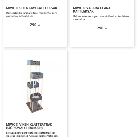
MIWO® SÖTA KIWI KATTLEKSAK
MIWO® VACKRA CLARA
KATTLEKSAK
Oemotståndlig långhårig fågel med kvitter som
uppmuntrar katten till lek.
Helt underbar handgjord svensktillverkad kattleksak
med kvitter.
290
KR
290
KR
MIWO® VIKEN KLÄTTERTRÄD
BJÖRK/VALCHROMAT®
Exklusivt handgjort fristående klätterträd och
klösträd i björk med hyllplan i Valchromat® och