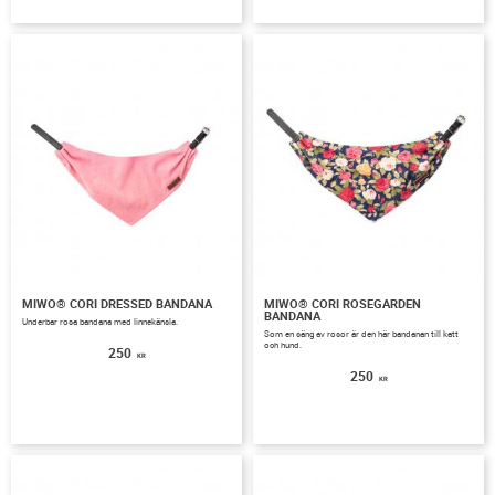
MIWO® CORI DRESSED BANDANA
MIWO® CORI ROSEGARDEN
BANDANA
Underbar rosa bandana med linnekänsla.
Som en säng av rosor är den här bandanan till katt
och hund.
250
KR
250
KR