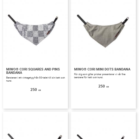
MIWO® CORI SQUARES AND PINS
MIWO® CORI MINI DOTS BANDANA
BANDANA
För dig som gillar prickar presenterar vi vår fina
bandana för katt och hund.
Bandanan i ett vintagetyg från 50-talet till din katt och
hund.
250
KR
250
KR