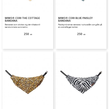
MIWO® CORI THE COTTAGE
MIWO® CORI BLUE PAISLEY
BANDANA
BANDANA
Bandanan som skickar dig rätt tillbaka till
Paisleymönstrad bandana i turkosblått och grått på
barndommens sommarlov.
en cremefärgad botten.
250
250
KR
KR