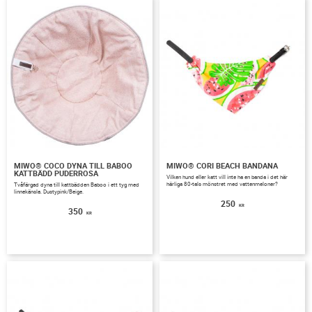
MIWO® COCO DYNA TILL BABOO
MIWO® CORI BEACH BANDANA
KATTBÄDD PUDERROSA
Vilken hund eller katt vill inte ha en banda i det här
härliga 80-tals mönstret med vattenmeloner?
Tvåfärgad dyna till kattbädden Baboo i ett tyg med
linnekänsla. Dustypink/Beige.
250
KR
350
KR