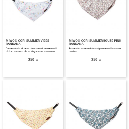
MIWO® CORI SUMMER VIBES
MIWO® CORI SUMMERHOUSE PINK
BANDANA
BANDANA
Oavsett årstid så tar du fram den här bandanan till
Romantiskt rosa småblommig bandana till din hund
din katt och hund när du längtar efter sommaren!
och katt.
250
250
KR
KR