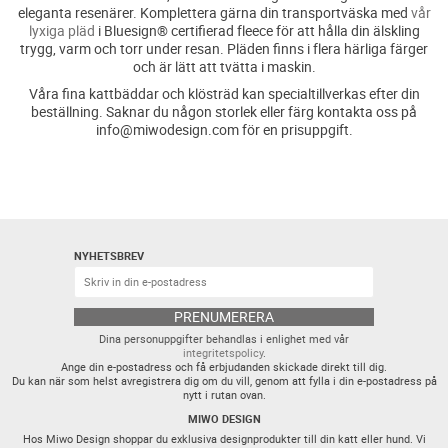
eleganta resenärer. Komplettera gärna din transportväska med
vår
lyxiga pläd
i Bluesign® certifierad fleece för att hålla din älskling
trygg, varm och torr under resan. Pläden finns i flera härliga färger
och är lätt att tvätta i maskin.
Våra fina kattbäddar och klösträd kan specialtillverkas efter din
beställning. Saknar du någon storlek eller färg kontakta oss på
info@miwodesign.com för en prisuppgift.
NYHETSBREV
PRENUMERERA
Dina personuppgifter behandlas i enlighet med vår
integritetspolicy
.
Ange din e-postadress och få erbjudanden skickade direkt till dig.
Du kan när som helst avregistrera dig om du vill, genom att fylla i din e-postadress på
nytt i rutan ovan.
MIWO DESIGN
Hos Miwo Design shoppar du exklusiva designprodukter till din katt eller hund. Vi