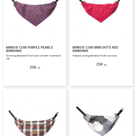
MIWO® CORI PURPLE PEARLS
MIWO® CORI MINI DOTS RED
BANDANA
BANDANA
Drömmig bandana till din hund och katt i tonerna av
Klassisk prickig bandana till katt och hund.
lila!
250
KR
250
KR