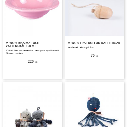
MIWO® DISA MAT OCH
MIWO® EDA EKOLLON KATTLEKSAK
VATTENSKÅL 120 ML
​​Kattleksak i ekologisk furu.
120 ml. Mat och vattenskål i handgjord blyfri keramik
för hund och katt.
70
KR
220
KR