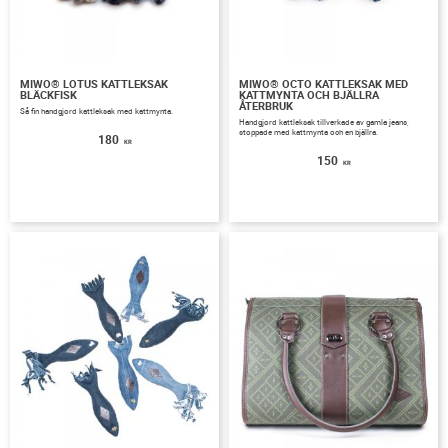
MIWO® LOTUS KATTLEKSAK
MIWO® OCTO KATTLEKSAK MED
BLÄCKFISK
KATTMYNTA OCH BJÄLLRA
ÅTERBRUK
Så fin handgjord kattleksak med kattmynta.
Handgjord kattleksak tillverkade av gamla jeans,
stoppade med kattmynta och en bjällra.
180
KR
150
KR