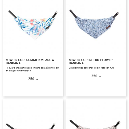
MIWO® CORI SUMMER MEADOW
MIWO® CORI RETRO FLOWER
BANDANA
BANDANA
Populär Bandana till katt och hund som påminner om
Den blommiga bandanan till din katt och hund.
en disig sommarmorgon.
250
KR
250
KR