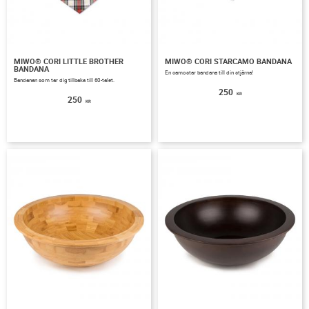
MIWO® CORI LITTLE BROTHER
MIWO® CORI STARCAMO BANDANA
BANDANA
En camostar bandana till din stjärna!
Bandanan som tar dig tillbaka till 60-talet.
250
KR
250
KR