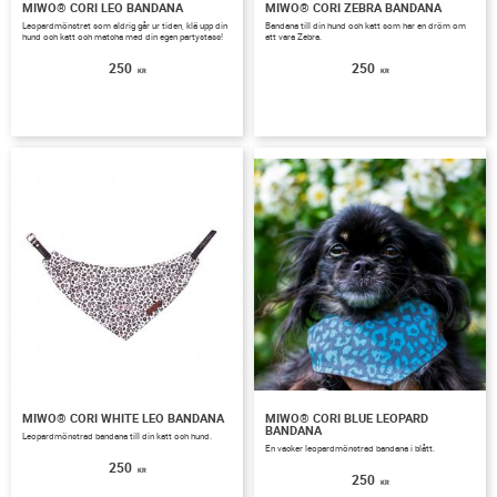
MIWO® CORI LEO BANDANA
MIWO® CORI ZEBRA BANDANA
Leopardmönstret som aldrig går ur tiden, klä upp din
Bandana till din hund och katt som har en dröm om
hund och katt och matcha med din egen partystass!
att vara Zebra.
250
250
KR
KR
MIWO® CORI WHITE LEO BANDANA
MIWO® CORI BLUE LEOPARD
BANDANA
Leopardmönstrad bandana till din katt och hund.
En vacker leopardmönstrad bandana i blått.
250
KR
250
KR