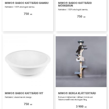
MIWO® BABOO KATTBÄDD BAMBU
MIWO® BABOO KATTBÄDD
MÖRKBRUN
Kattbädd i 100% ekologisk bambu.
Kattbädd i 100% ekologisk bambu.
750
KR
750
KR
MIWO® BABOO KATTBÄDD VIT
MIWO® BERGA KLÄTTERTRÄD
Kattbädd i skandinavisk design.
Exklusivt klätterträd i hållbart limträ och
Valchromat® med ekologisk färg.
750
KR
3 900
KR