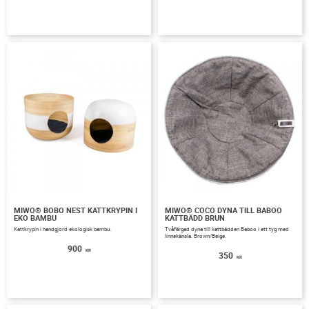
MIWO® BOBO NEST KATTKRYPIN I
MIWO® COCO DYNA TILL BABOO
EKO BAMBU
KATTBÄDD BRUN
Kattkrypin i handgjord ekologisk bambu.
Tvåfärgad dyna till kattbädden Baboo i ett tyg med
linnekänsla. Brown/Beige.
900
KR
350
KR