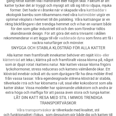
gång hittat katten vila i handfatet eller någon skål. Faktum är att
katter tycker det är tryggt och mysigt att slå sig till ro i djupa, mjuka
former. Det hade vi i åtanke när vi skapade våra
kattbäddar
i
ekologisk bambu som tillsammans med våra
kattmöbler
utgör en
optimal viloplats i hemmet till din pälskling. Våra kattsängar är en
riktig blickfångare i det trendiga hemmet och vi har en variant både
för den som gillar industriell stil och den som föredrar tidlös
skandinavisk design. För att göra det extra trivsamt i skålen
rekommenderar vi att lägga till vår
vadderade dyna
som finns att få i
vackra naturfärger och mönster.
SNYGGA OCH STABILA KLÖSTRÄD FÖR ALLA KATTER
Alla katter men framförallt innekatter behöver ett rejält
klös- eller
klätterträd
att leka i, klättra på och framförallt vässa klorna på, något
som är djupt rotat i kattens natur. När katten vässar klorna frigörs
lyckohormoner, stress reduceras och kattens välmående ökar. Ett
klösträd innebär också att du som djurägare får ha dina möbler ifred
från vassa tassar. Våra egendesignade stilrena klösträd är stabila,
tillverkade i trä och har klösmatta i ull, sisal eller kokosborst som alla
katter älskar. Vissa modeller har spännande utkikstorn och andra är
extra höga och maffiga för att passa även stora och tunga katter.
LÅT DIN KATT RESA MED STIL I MIWOS TRENDIGA
TRANSPORTVÄSKOR
Våra transportväskor
är tillverkade med kvalitet, stil
och funktionalitet i fokus, som dessutom gör både dig och katten till