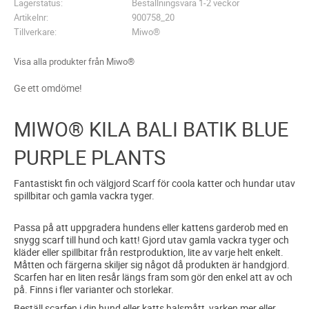
Lagerstatus
Beställningsvara 1-2 veckor
Artikelnr
900758_20
Tillverkare
Miwo®
Visa alla produkter från Miwo®
Ge ett omdöme!
MIWO® KILA BALI BATIK BLUE
PURPLE PLANTS
Fantastiskt fin och välgjord Scarf för coola katter och hundar utav
spillbitar och gamla vackra tyger.
Passa på att uppgradera hundens eller kattens garderob med en
snygg scarf till hund och katt! Gjord utav gamla vackra tyger och
kläder eller spillbitar från restproduktion, lite av varje helt enkelt.
Måtten och färgerna skiljer sig något då produkten är handgjord.
Scarfen har en liten resår längs fram som gör den enkel att av och
på. Finns i fler varianter och storlekar.
Beställ scarfen i din hund eller katts halsmått, varken mer eller