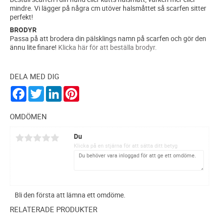
mindre. Vi lägger på några cm utöver halsmåttet så scarfen sitter
perfekt!
BRODYR
Passa på att brodera din pälsklings namn på scarfen och gör den
ännu lite finare!
Klicka här för att beställa brodyr.
DELA MED DIG
F
T
L
P
a
w
i
i
c
i
n
n
e
t
k
t
OMDÖMEN
b
t
e
e
o
e
d
r
Du
o
r
I
e
k
n
s
Klicka på en stjärna för att sätta ditt betyg
t
Bli den första att lämna ett omdöme.
RELATERADE PRODUKTER