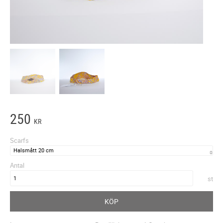
250
KR
Scarfs
Antal
st
KÖP