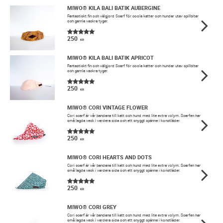
MIWO® KILA BALI BATIK AUBERGINE
Fantastiskt fin och välgjord Scarf för coola katter och hundar utav spillbitar
och gamla vackra tyger.
250
KR
MIWO® KILA BALI BATIK APRICOT
Fantastiskt fin och välgjord Scarf för coola katter och hundar utav spillbitar
och gamla vackra tyger.
250
KR
MIWO® CORI VINTAGE FLOWER
​Cori scarf är vår bandana till katt och hund med lite extra volym. Scarfen har
små lagda veck i vardera sida och ett snyggt spänne i konstläder.
250
KR
MIWO® CORI HEARTS AND DOTS
​Cori scarf är vår bandana till katt och hund med lite extra volym. Scarfen har
små lagda veck i vardera sida och ett snyggt spänne i konstläder.
250
KR
MIWO® CORI GREY
​Cori scarf är vår bandana till katt och hund med lite extra volym. Scarfen har
små lagda veck i vardera sida och ett snyggt spänne i konstläder.