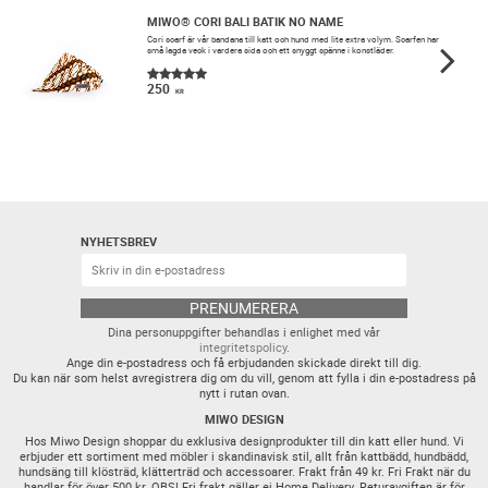
MIWO® CORI BALI BATIK NO NAME
​Cori scarf är vår bandana till katt och hund med lite extra volym. Scarfen har
små lagda veck i vardera sida och ett snyggt spänne i konstläder.
250
KR
NYHETSBREV
PRENUMERERA
Dina personuppgifter behandlas i enlighet med vår
integritetspolicy
.
Ange din e-postadress och få erbjudanden skickade direkt till dig.
Du kan när som helst avregistrera dig om du vill, genom att fylla i din e-postadress på
nytt i rutan ovan.
MIWO DESIGN
Hos Miwo Design shoppar du exklusiva designprodukter till din katt eller hund. Vi
erbjuder ett sortiment med möbler i skandinavisk stil, allt från kattbädd, hundbädd,
hundsäng till klösträd, klätterträd och accessoarer. Frakt från 49 kr. Fri Frakt när du
handlar för över 500 kr. OBS! Fri frakt gäller ej Home Delivery. Returavgiften är för