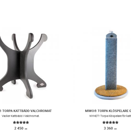
 TORPA KATTBÄDD VALCHROMAT
MIWO® TORPA KLÖSPELARE 
Vacker Kattbädd i Valchromat.
​NYHET! Torpa Klöspelare för kat
2 450
3 360
KR
KR