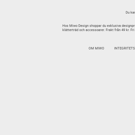
Du kan
Hos Miwo Design shoppar du exklusiva designproduk
klätterträd och accessoarer. Frakt från 49 kr. Fri
OM MIWO
INTEGRITET