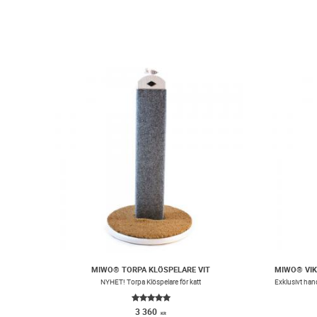
MIWO® TORPA KLÖSPELARE VIT
​NYHET! Torpa Klöspelare för katt
3 360
KR