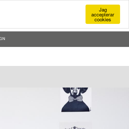
Jag
accepterar
cookies
0
KR
IGN