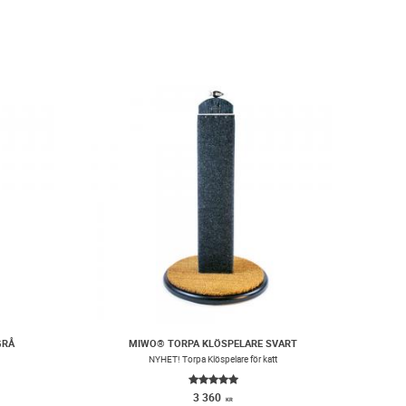
GRÅ
MIWO® TORPA KLÖSPELARE SVART
t
​NYHET! Torpa Klöspelare för katt
3 360
KR