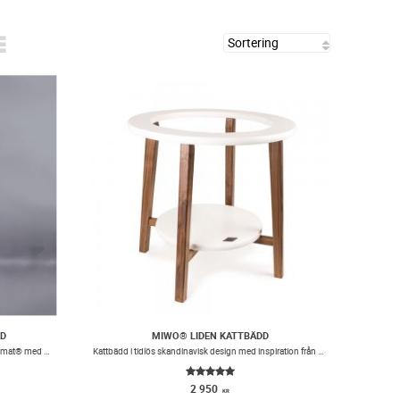
D
MIWO® LIDEN KATTBÄDD
Exklusivt klätterträd i hållbart limträ och Valchromat® med ekologisk färg.
Kattbädd i tidlös skandinavisk design med inspiration från 50- och 60-talet
2 950
KR