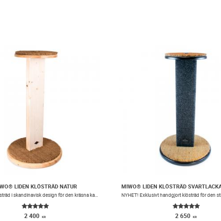
WO® LIDEN KLÖSTRÄD NATUR
Handgjort klösträd i skandinavisk design för den kräsna katten.
2 400
2 650
KR
KR