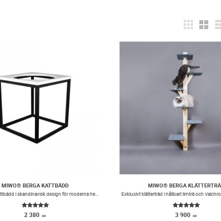
MIWO® BERGA KATTBÄDD
MIWO® BERGA KLÄTTERTRÄ
Handgjord Kattbädd i skandinavisk design för moderna hem.
2 380
3 900
KR
KR