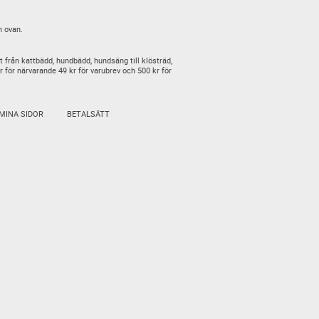
n ovan.
t från kattbädd, hundbädd, hundsäng till klösträd,
är för närvarande 49 kr för varubrev och 500 kr för
MINA SIDOR
BETALSÄTT