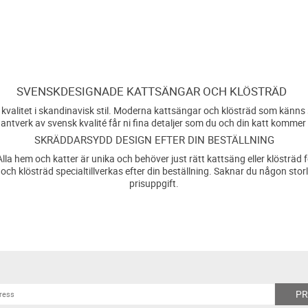
SVENSKDESIGNADE KATTSÄNGAR OCH KLÖSTRÄD
valitet i skandinavisk stil. Moderna kattsängar och klösträd som känns so
ntverk av svensk kvalité får ni fina detaljer som du och din katt kommer
SKRÄDDARSYDD DESIGN EFTER DIN BESTÄLLNING
rt. Alla hem och katter är unika och behöver just rätt kattsäng eller klös
och klösträd specialtillverkas efter din beställning. Saknar du någon st
prisuppgift.
P