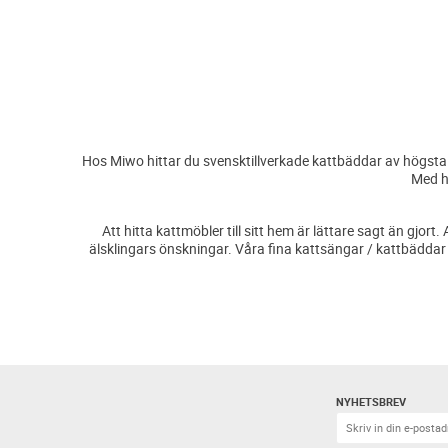
Hos Miwo hittar du svensktillverkade kattbäddar av högsta k
Med ha
Att hitta kattmöbler till sitt hem är lättare sagt än gjo
älsklingars önskningar. Våra fina kattsängar / kattbäddar 
NYHETSBREV