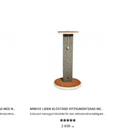
MIWO® LIDEN KLÖSTRÄD SVARTLACKAD MED NÅLFILSMATTA
MIWO® LIDEN KLÖSTRÄD VITPIGMENTERAD MED NÅLFILSMATTA
NYHET! Exklusivt handgjort klösträd för den stilmedvetna kattägaren.
Exklusivt handgjort klösträd för den stilmedvetna kattägaren.
2 650
KR