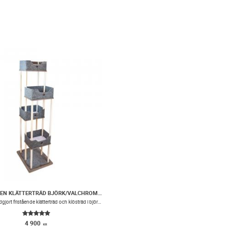
MIWO® VIKEN KLÄTTERTRÄD BJÖRK/VALCHROMAT®
Exklusivt handgjort fristående klätterträd och klösträd i björk med hyllplan i Valchromat® och sovplatser av nålfiltsmatta
4 900
KR