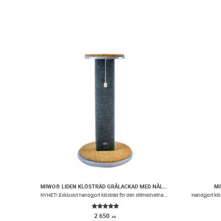
MIWO® LIDEN KLÖSTRÄD GRÅLACKAD MED NÅLFILSMATTA
MI
NYHET! Exklusivt handgjort klösträd för den stilmedvetna kattägaren.
2 650
KR