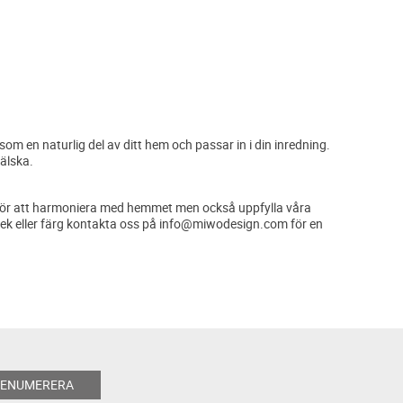
m en naturlig del av ditt hem och passar in i din inredning.
 älska.
träd för att harmoniera med hemmet men också uppfylla våra
orlek eller färg kontakta oss på info@miwodesign.com för en
RENUMERERA