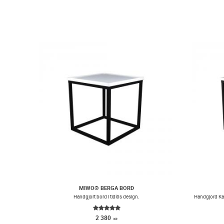
MIWO® BERGA BORD
Handgjort bord i tidlös design.
2 380
KR