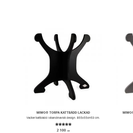
MIWO® TORPA KATTBÄDD LACKAD
MIWO®
Vacker kattbädd i skandinavisk design. B55x55xH53 cm.
2 100
KR