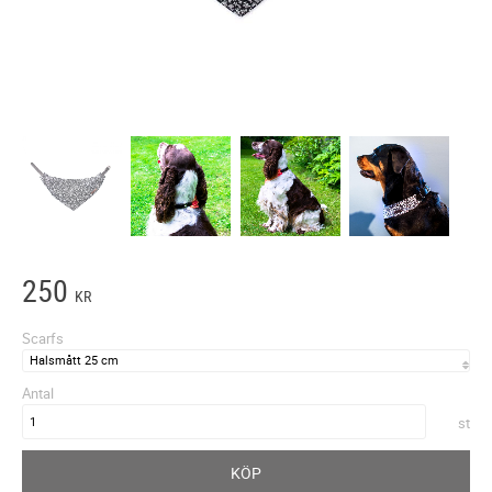
250
KR
Scarfs
Antal
st
KÖP