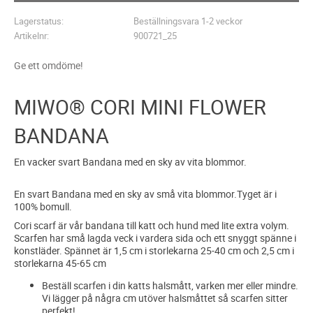
Lagerstatus
Beställningsvara 1-2 veckor
Artikelnr
900721_25
Ge ett omdöme!
MIWO® CORI MINI FLOWER
BANDANA
En vacker svart Bandana med en sky av vita blommor.
En svart Bandana med en sky av små vita blommor.Tyget är i
100% bomull.
Cori scarf är vår bandana till katt och hund med lite extra volym.
Scarfen har små lagda veck i vardera sida och ett snyggt spänne i
konstläder. Spännet är 1,5 cm i storlekarna 25-40 cm och 2,5 cm i
storlekarna 45-65 cm
Beställ scarfen i din katts halsmått, varken mer eller mindre.
Vi lägger på några cm utöver halsmåttet så scarfen sitter
perfekt!