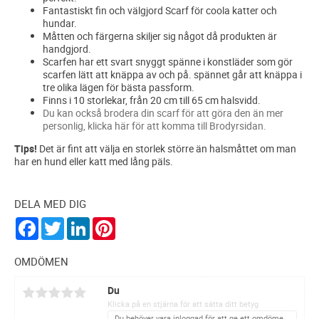
Fantastiskt fin och välgjord Scarf för coola katter och
hundar.
Måtten och färgerna skiljer sig något då produkten är
handgjord.
Scarfen har ett svart snyggt spänne i konstläder som gör
scarfen lätt att knäppa av och på. spännet går att knäppa i
tre olika lägen för bästa passform.
Finns i 10 storlekar, från 20 cm till 65 cm halsvidd.
Du kan också brodera din scarf för att göra den än mer
personlig, klicka här för att komma till Brodyrsidan.
Tips!
Det är fint att välja en storlek större än halsmåttet om man
har en hund eller katt med lång päls.
DELA MED DIG
F
T
L
P
a
w
i
i
c
i
n
n
e
t
k
t
OMDÖMEN
b
t
e
e
o
e
d
r
Du
o
r
I
e
k
n
s
Klicka på en stjärna för att sätta ditt betyg
t