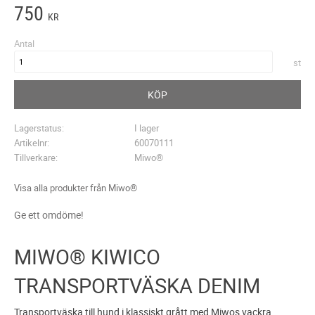
750
KR
Antal
st
KÖP
Lagerstatus
I lager
Artikelnr
60070111
Tillverkare
Miwo®
Visa alla produkter från Miwo®
Ge ett omdöme!
MIWO® KIWICO
TRANSPORTVÄSKA DENIM
Transportväska till hund i klassiskt grått med Miwos vackra