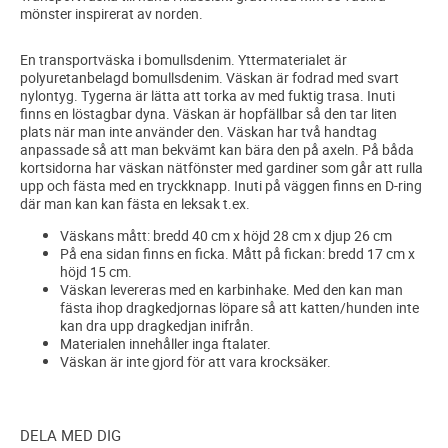
mönster inspirerat av norden.
En transportväska i bomullsdenim. Yttermaterialet är
polyuretanbelagd bomullsdenim. Väskan är fodrad med svart
nylontyg. Tygerna är lätta att torka av med fuktig trasa. Inuti
finns en löstagbar dyna. Väskan är hopfällbar så den tar liten
plats när man inte använder den. Väskan har två handtag
anpassade så att man bekvämt kan bära den på axeln. På båda
kortsidorna har väskan nätfönster med gardiner som går att rulla
upp och fästa med en tryckknapp. Inuti på väggen finns en D-ring
där man kan kan fästa en leksak t.ex.
Väskans mått: bredd 40 cm x höjd 28 cm x djup 26 cm
På ena sidan finns en ficka. Mått på fickan: bredd 17 cm x
höjd 15 cm.
Väskan levereras med en karbinhake. Med den kan man
fästa ihop dragkedjornas löpare så att katten/hunden inte
kan dra upp dragkedjan inifrån.
Materialen innehåller inga ftalater.
Väskan är inte gjord för att vara krocksäker.
DELA MED DIG