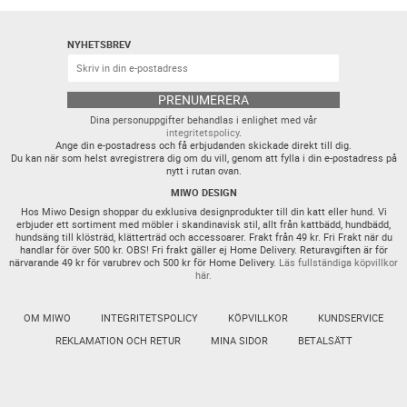
NYHETSBREV
PRENUMERERA
Dina personuppgifter behandlas i enlighet med vår
integritetspolicy
.
Ange din e-postadress och få erbjudanden skickade direkt till dig.
Du kan när som helst avregistrera dig om du vill, genom att fylla i din e-postadress på
nytt i rutan ovan.
MIWO DESIGN
Hos Miwo Design shoppar du exklusiva designprodukter till din katt eller hund. Vi
erbjuder ett sortiment med möbler i skandinavisk stil, allt från kattbädd, hundbädd,
hundsäng till klösträd, klätterträd och accessoarer. Frakt från 49 kr. Fri Frakt när du
handlar för över 500 kr. OBS! Fri frakt gäller ej Home Delivery. Returavgiften är för
närvarande 49 kr för varubrev och 500 kr för Home Delivery.
Läs fullständiga köpvillkor
här.
OM MIWO
INTEGRITETSPOLICY
KÖPVILLKOR
KUNDSERVICE
REKLAMATION OCH RETUR
MINA SIDOR
BETALSÄTT