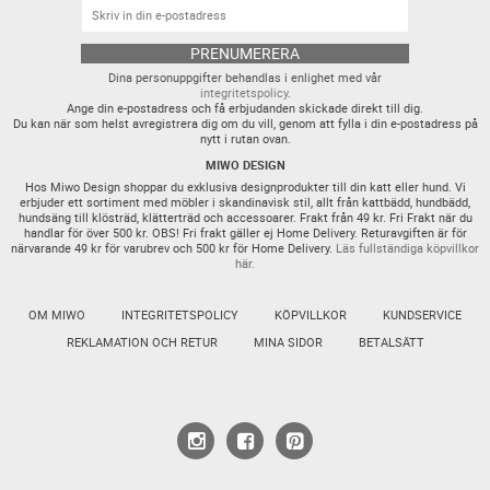
PRENUMERERA
Dina personuppgifter behandlas i enlighet med vår
integritetspolicy
.
Ange din e-postadress och få erbjudanden skickade direkt till dig.
Du kan när som helst avregistrera dig om du vill, genom att fylla i din e-postadress på
nytt i rutan ovan.
MIWO DESIGN
Hos Miwo Design shoppar du exklusiva designprodukter till din katt eller hund. Vi
erbjuder ett sortiment med möbler i skandinavisk stil, allt från kattbädd, hundbädd,
hundsäng till klösträd, klätterträd och accessoarer. Frakt från 49 kr. Fri Frakt när du
handlar för över 500 kr. OBS! Fri frakt gäller ej Home Delivery. Returavgiften är för
närvarande 49 kr för varubrev och 500 kr för Home Delivery.
Läs fullständiga köpvillkor
här.
OM MIWO
INTEGRITETSPOLICY
KÖPVILLKOR
KUNDSERVICE
REKLAMATION OCH RETUR
MINA SIDOR
BETALSÄTT