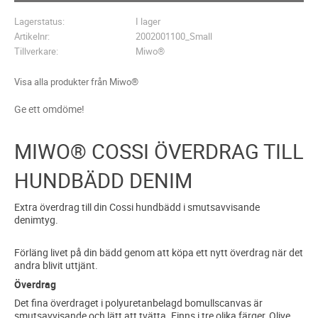
Lagerstatus
I lager
Artikelnr
2002001100_Small
Tillverkare
Miwo®
Visa alla produkter från Miwo®
Ge ett omdöme!
MIWO® COSSI ÖVERDRAG TILL
HUNDBÄDD DENIM
Extra överdrag till din Cossi hundbädd i smutsavvisande
denimtyg.
Förläng livet på din bädd genom att köpa ett nytt överdrag när det
andra blivit uttjänt.
Överdrag
Det fina överdraget i polyuretanbelagd bomullscanvas är
smutsavvisande och lätt att tvätta. Finns i tre olika färger, Olive