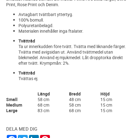
Print, Rose Print och Denim.
Avtagbart tvättbart yttertyg.
100% bomull.
Polyuretanbelagd.
Materialen innehåller inga ftalater.
Tvättråd
Ta ur innerkudden före tvätt. Tvätta med liknande färger.
Tvätta med avigsidan ut. Använd tvättmedel utan
blekmedel. Använd ej mjukmedel. Låt dropptorka direkt
efter tvätt. Krympmån: 2%.
Tvättråd
Tvättas ej.
Längd
Bredd
Höjd
Small
58 cm
48 cm
15 cm
Medium
68 cm
58 cm
15 cm
Large
83 cm
68 cm
15 cm
DELA MED DIG
F
T
L
P