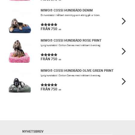
MIWO® COSSI HUNDBÄDD DENIM
En hundbädd i hållbart denimtyg som aldrig går ur tiden.
750
KR
MIWO® COSSI HUNDBÄDD ROSE PRINT
Lyxig hundbädd i Cotton Canvas med tvättbart överdrag.
750
KR
MIWO® COSSI HUNDBÄDD OLIVE GREEN PRINT
Lyxig hundbädd i Cotton Canvas med tvättbart överdrag.
750
KR
NYHETSBREV