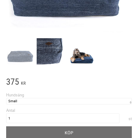
375
KR
Hundsäng
Antal
st
KÖP