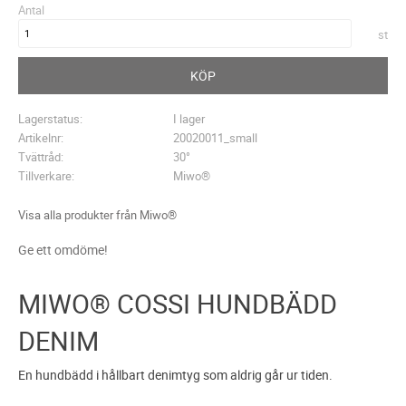
Antal
st
KÖP
Lagerstatus
I lager
Artikelnr
20020011_small
Tvättråd
30°
Tillverkare
Miwo®
Visa alla produkter från Miwo®
Ge ett omdöme!
MIWO® COSSI HUNDBÄDD
DENIM
En hundbädd i hållbart denimtyg som aldrig går ur tiden.