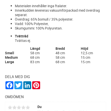
Materialen innehåller inga ftalater.
Innerkudden levereras vakuumförpackad med överdrag
separat.
Överdrag: 65% bomull / 35% polyester.
Vadd: 100% Polyester,
Skumgummi: 100% Polyuretan.
Tvättråd
Tvättas ej.
Längd
Bredd
Höjd
Small
58 cm
48 cm
12,5 cm
Medium
68 cm
58 cm
15 cm
Large
83 cm
68 cm
15 cm
DELA MED DIG
F
T
L
P
a
w
i
i
c
i
n
n
e
t
k
t
OMDÖMEN
b
t
e
e
o
e
d
r
Du
o
r
I
e
k
n
s