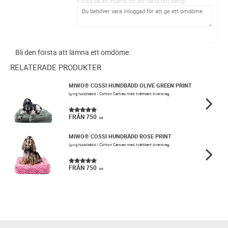
Klicka på en stjärna för att sätta ditt betyg
t
Bli den första att lämna ett omdöme.
RELATERADE PRODUKTER
MIWO® COSSI HUNDBÄDD OLIVE GREEN PRINT
Lyxig hundbädd i Cotton Canvas med tvättbart överdrag.
750
KR
MIWO® COSSI HUNDBÄDD ROSE PRINT
Lyxig hundbädd i Cotton Canvas med tvättbart överdrag.
750
KR