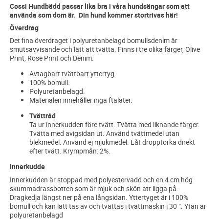
Cossi Hundbädd passar lika bra i våra hundsängar som att
använda som dom är. Din hund kommer stortrivas här!
Överdrag
Det fina överdraget i polyuretanbelagd bomullsdenim är
smutsavvisande och lätt att tvätta. Finns i tre olika färger, Olive
Print, Rose Print och Denim.
Avtagbart tvättbart yttertyg.
100% bomull.
Polyuretanbelagd.
Materialen innehåller inga ftalater.
Tvättråd
Ta ur innerkudden före tvätt. Tvätta med liknande färger.
Tvätta med avigsidan ut. Använd tvättmedel utan
blekmedel. Använd ej mjukmedel. Låt dropptorka direkt
efter tvätt. Krympmån: 2%.
Innerkudde
Innerkudden är stoppad med polyestervadd och en 4 cm hög
skummadrassbotten som är mjuk och skön att ligga på.
Dragkedja längst ner på ena långsidan. Yttertyget är i 100%
bomull och kan lätt tas av och tvättas i tvättmaskin i 30 °. Ytan är
polyuretanbelagd