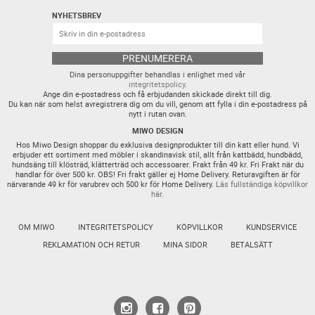
NYHETSBREV
PRENUMERERA
Dina personuppgifter behandlas i enlighet med vår
integritetspolicy
.
Ange din e-postadress och få erbjudanden skickade direkt till dig.
Du kan när som helst avregistrera dig om du vill, genom att fylla i din e-postadress på
nytt i rutan ovan.
MIWO DESIGN
Hos Miwo Design shoppar du exklusiva designprodukter till din katt eller hund. Vi
erbjuder ett sortiment med möbler i skandinavisk stil, allt från kattbädd, hundbädd,
hundsäng till klösträd, klätterträd och accessoarer. Frakt från 49 kr. Fri Frakt när du
handlar för över 500 kr. OBS! Fri frakt gäller ej Home Delivery. Returavgiften är för
närvarande 49 kr för varubrev och 500 kr för Home Delivery.
Läs fullständiga köpvillkor
här.
OM MIWO
INTEGRITETSPOLICY
KÖPVILLKOR
KUNDSERVICE
REKLAMATION OCH RETUR
MINA SIDOR
BETALSÄTT