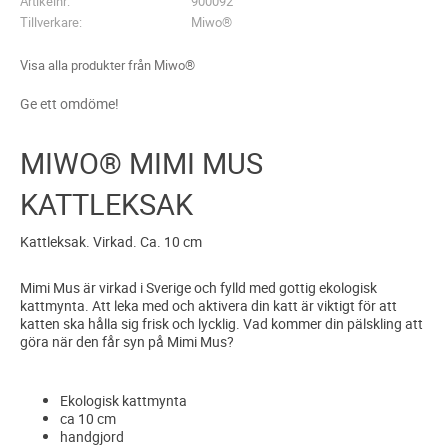
Artikelnr
900092
Tillverkare
Miwo®
Visa alla produkter från Miwo®
Ge ett omdöme!
MIWO® MIMI MUS
KATTLEKSAK
Kattleksak. Virkad. Ca. 10 cm
Mimi Mus är virkad i Sverige och fylld med gottig ekologisk
kattmynta. Att leka med och aktivera din katt är viktigt för att
katten ska hålla sig frisk och lycklig. Vad kommer din pälskling att
göra när den får syn på Mimi Mus?
Ekologisk kattmynta
ca 10 cm
handgjord