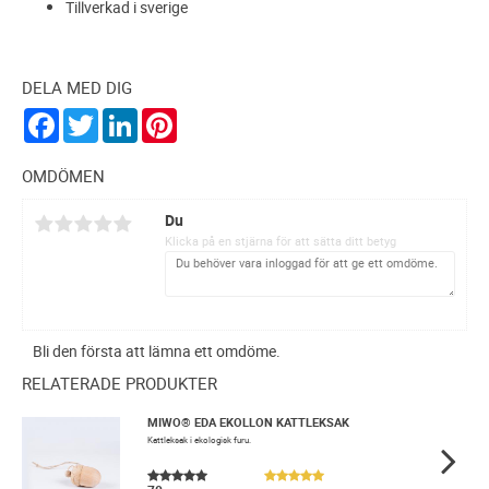
Tillverkad i sverige
DELA MED DIG
F
T
L
P
a
w
i
i
c
i
n
n
e
t
k
t
OMDÖMEN
b
t
e
e
o
e
d
r
Du
o
r
I
e
k
n
s
Klicka på en stjärna för att sätta ditt betyg
t
Bli den första att lämna ett omdöme.
RELATERADE PRODUKTER
MIWO® EDA EKOLLON KATTLEKSAK
​​Kattleksak i ekologisk furu.