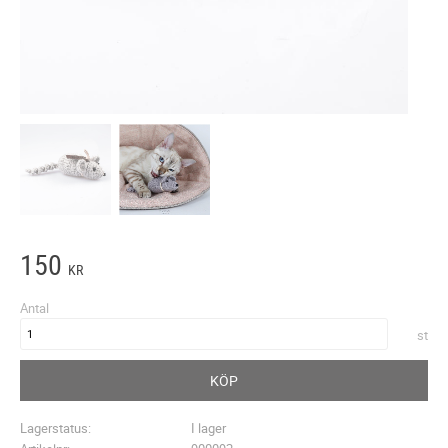
150
KR
Antal
st
KÖP
Lagerstatus
I lager