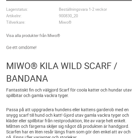
Lagerstatus
Beställningsvara 1-2 veckor
Artikelnr
900830_20
Tillverkare
Miwo®
Visa alla produkter från Miwo®
Ge ett omdöme!
MIWO® KILA WILD SCARF /
BANDANA
Fantastiskt fin och välgjord Scarf för coola katter och hundar utav
spillbitar och gamla vackra tyger.
Passa på att uppgradera hundens eller kattens garderob med en
snygg scarf till hund och katt! Gjord utav gamla vackra tyger och
kläder eller spillbitar från restproduktion, lite av varje helt enkelt.
Måtten och färgerna skiljer sig något då produkten är handgjord.
Scarfen har en liten resår längs fram som gör den enkel att av och
på. Finns i fler varianter och storlekar.