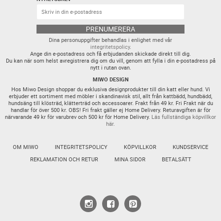
PRENUMERERA
Dina personuppgifter behandlas i enlighet med vår
integritetspolicy
.
Ange din e-postadress och få erbjudanden skickade direkt till dig.
Du kan när som helst avregistrera dig om du vill, genom att fylla i din e-postadress på
nytt i rutan ovan.
MIWO DESIGN
Hos Miwo Design shoppar du exklusiva designprodukter till din katt eller hund. Vi
erbjuder ett sortiment med möbler i skandinavisk stil, allt från kattbädd, hundbädd,
hundsäng till klösträd, klätterträd och accessoarer. Frakt från 49 kr. Fri Frakt när du
handlar för över 500 kr. OBS! Fri frakt gäller ej Home Delivery. Returavgiften är för
närvarande 49 kr för varubrev och 500 kr för Home Delivery.
Läs fullständiga köpvillkor
här.
OM MIWO
INTEGRITETSPOLICY
KÖPVILLKOR
KUNDSERVICE
REKLAMATION OCH RETUR
MINA SIDOR
BETALSÄTT