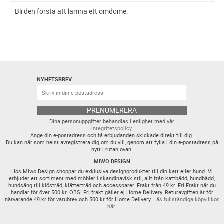
Bli den första att lämna ett omdöme.
NYHETSBREV
PRENUMERERA
Dina personuppgifter behandlas i enlighet med vår
integritetspolicy
.
Ange din e-postadress och få erbjudanden skickade direkt till dig.
Du kan när som helst avregistrera dig om du vill, genom att fylla i din e-postadress på
nytt i rutan ovan.
MIWO DESIGN
Hos Miwo Design shoppar du exklusiva designprodukter till din katt eller hund. Vi
erbjuder ett sortiment med möbler i skandinavisk stil, allt från kattbädd, hundbädd,
hundsäng till klösträd, klätterträd och accessoarer. Frakt från 49 kr. Fri Frakt när du
handlar för över 500 kr. OBS! Fri frakt gäller ej Home Delivery. Returavgiften är för
närvarande 49 kr för varubrev och 500 kr för Home Delivery.
Läs fullständiga köpvillkor
här.